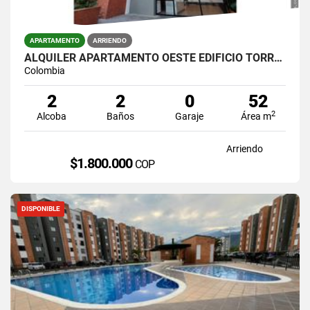
APARTAMENTO
ARRIENDO
ALQUILER APARTAMENTO OESTE EDIFICIO TORRES DE ALTAIR
Colombia
2
2
0
52
2
Alcoba
Baños
Garaje
Área m
Arriendo
$1.800.000
COP
DISPONIBLE