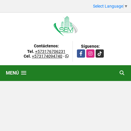
Select Language
▼
Contáctenos:
Síguenos:
Tel.
+573176706231
Facebook
Instagram
TikTok
Cel.
+573174094740
-
MENÚ