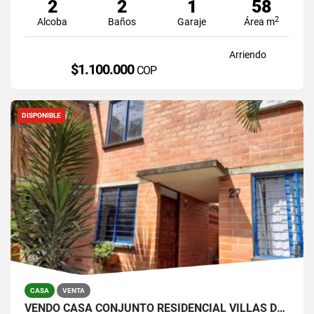
2
2
1
58
2
Alcoba
Baños
Garaje
Área m
Arriendo
$1.100.000
COP
DISPONIBLE
CASA
VENTA
VENDO CASA CONJUNTO RESIDENCIAL VILLAS DE ALTAGRACIA, JAMUNDI