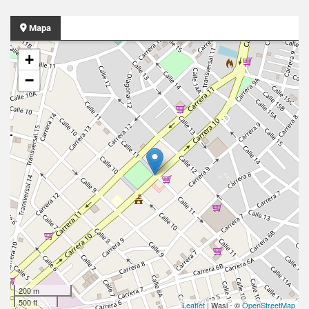
Mapa
+
−
200 m
500 ft
Leaflet
| Wasi - ©
OpenStreetMap