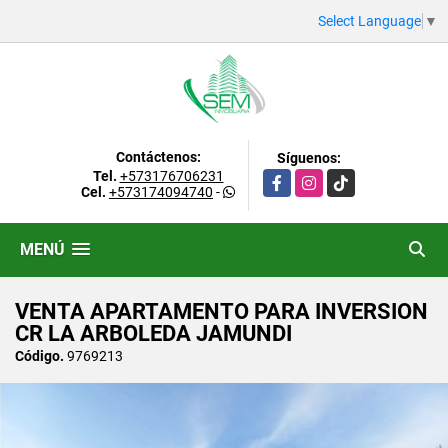
Select Language
▼
Contáctenos:
Síguenos:
Tel.
+573176706231
Facebook
Instagram
TikTok
Cel.
+573174094740
-
MENÚ
VENTA APARTAMENTO PARA INVERSION
CR LA ARBOLEDA JAMUNDI
Código.
9769213