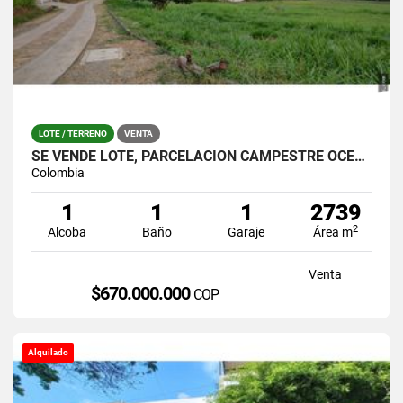
LOTE / TERRENO
VENTA
SE VENDE LOTE, PARCELACION CAMPESTRE OCEANO VERDE, JAMUNDI
Colombia
1
1
1
2739
2
Alcoba
Baño
Garaje
Área m
Venta
$670.000.000
COP
Alquilado