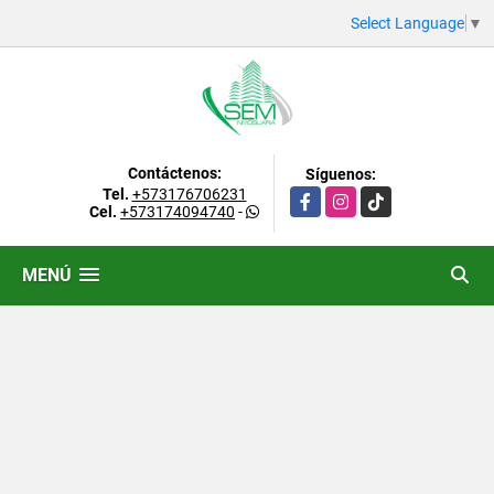
Select Language
▼
Contáctenos:
Síguenos:
Tel.
+573176706231
Facebook
Instagram
TikTok
Cel.
+573174094740
-
MENÚ