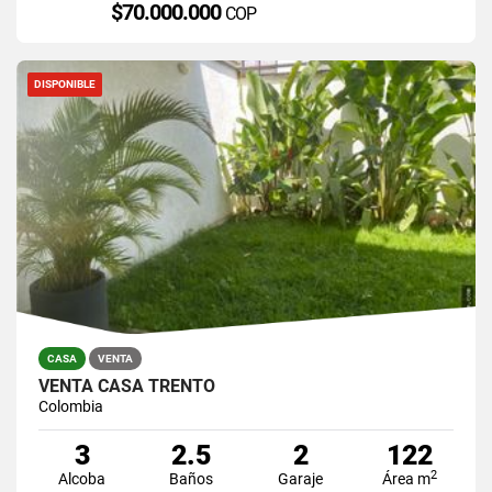
$70.000.000
COP
DISPONIBLE
CASA
VENTA
VENTA CASA TRENTO
Colombia
3
2.5
2
122
2
Alcoba
Baños
Garaje
Área m