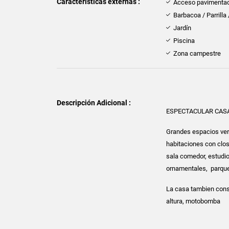
Características externas :
Acceso pavimenta
Barbacoa / Parrilla
Jardín
Piscina
Zona campestre
Descripción Adicional :
ESPECTACULAR CAS
Grandes espacios verd
habitaciones con clos
sala comedor, estudio.
ornamentales, parque
La casa tambien const
altura, motobomba