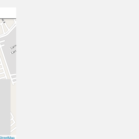
treetMap