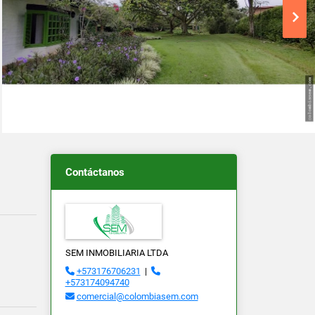
Contáctanos
SEM INMOBILIARIA LTDA
+573176706231
|
+573174094740
comercial@colombiasem.com