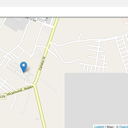
Leaflet
| Wasi - ©
OpenS