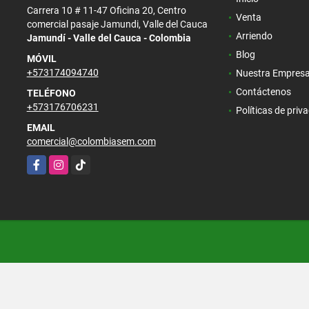
Carrera 10 # 11-47 Oficina 20, Centro
Venta
comercial pasaje Jamundi, Valle del Cauca
Arriendo
Jamundí - Valle del Cauca - Colombia
Blog
MÓVIL
+573174094740
Nuestra Empres
Contáctenos
TELÉFONO
+573176706231
Políticas de priv
EMAIL
comercial@colombiasem.com
Facebook
Instagram
TikTok