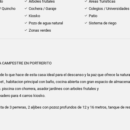
do
Árboles frutales
Áreas Turísticas
 / Quincho
Cochera / Garaje
Colegios / Universidades
Kiosko
Patio
Pozo de agua natural
Sistema de riego
Zonas verdes
A CAMPESTRE EN PORTRERITO
e lo que hace de esta casa ideal para el descanso y la paz que ofrece la natura
et , habitacion principal con baño, cocina abierta con gran espacio de almacen
 piscina con chorrera, asador jardines con arboles frutales y
adero para 4 carros kiosko.
a de 3 perreras, 2 aljibes con pozoz profundos de 12 y 16 metros, tanque de re