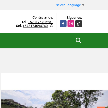
Select Language
▼
Contáctenos:
Síguenos:
Tel.
+573176706231
Facebook
Instagram
TikTok
Cel.
+573174094740
-