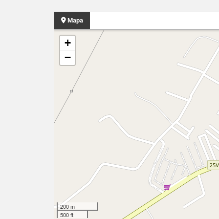
Mapa
+
−
200 m
500 ft