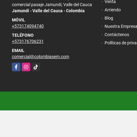
Venta
comercial pasaje Jamundi, Valle del Cauca
Arriendo
Jamundí - Valle del Cauca - Colombia
Blog
MÓVIL
+573174094740
Nuestra Empres
Contáctenos
TELÉFONO
+573176706231
Políticas de priv
EMAIL
comercial@colombiasem.com
Facebook
Instagram
TikTok