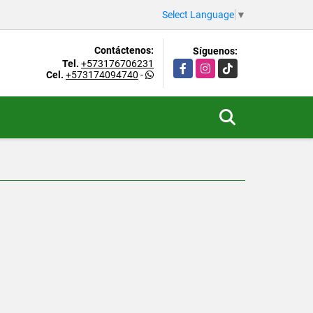
Select Language
▼
Contáctenos:
Síguenos:
Tel.
+573176706231
Facebook
Instagram
TikTok
Cel.
+573174094740
-