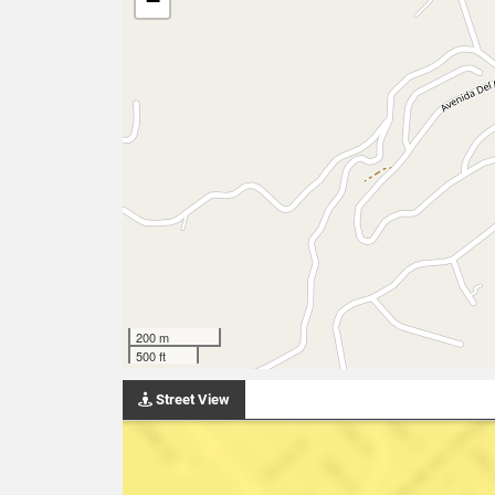
−
200 m
500 ft
Street View