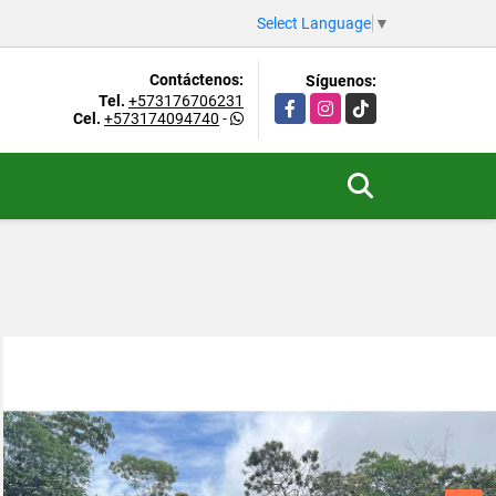
Select Language
▼
Contáctenos:
Síguenos:
Tel.
+573176706231
Facebook
Instagram
TikTok
Cel.
+573174094740
-