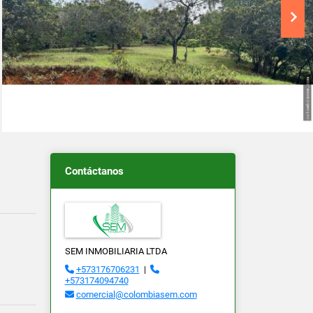
Contáctanos
SEM INMOBILIARIA LTDA
+573176706231
|
+573174094740
comercial@colombiasem.com