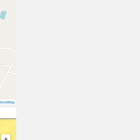
treetMap