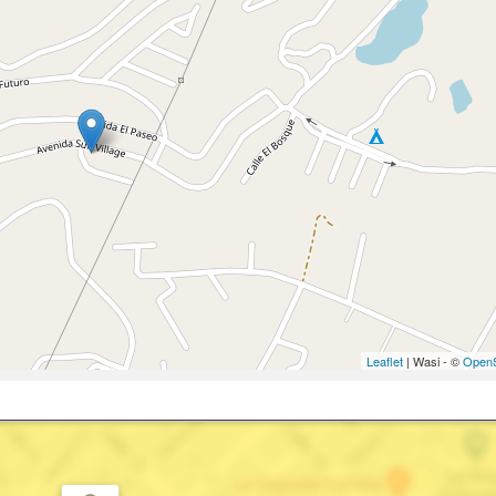
Leaflet
| Wasi - ©
OpenS