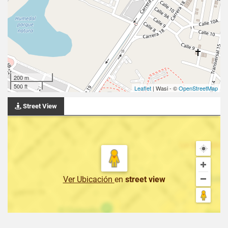
200 m
500 ft
Leaflet
| Wasi - ©
OpenStreetMap
Street View
Ver Ubicación
en
street view