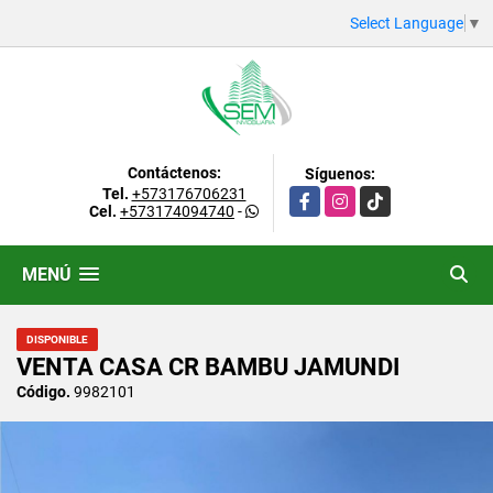
Select Language
▼
Contáctenos:
Síguenos:
Tel.
+573176706231
Facebook
Instagram
TikTok
Cel.
+573174094740
-
MENÚ
DISPONIBLE
VENTA CASA CR BAMBU JAMUNDI
Código.
9982101