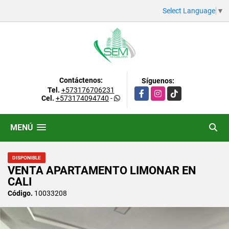
Select Language
▼
Contáctenos:
Síguenos:
Tel.
+573176706231
Facebook
Instagram
TikTok
Cel.
+573174094740
-
MENÚ
DISPONIBLE
VENTA APARTAMENTO LIMONAR EN
CALI
Código.
10033208