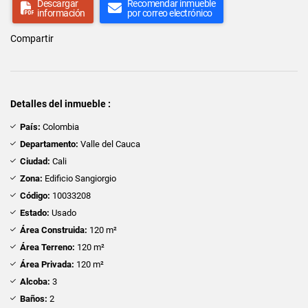
Descargar
Recomendar inmueble
información
por correo electrónico
Compartir
Detalles del inmueble :
País:
Colombia
Departamento:
Valle del Cauca
Ciudad:
Cali
Zona:
Edificio Sangiorgio
Código:
10033208
Estado:
Usado
Área Construida:
120 m²
Área Terreno:
120 m²
Área Privada:
120 m²
Alcoba:
3
Baños:
2