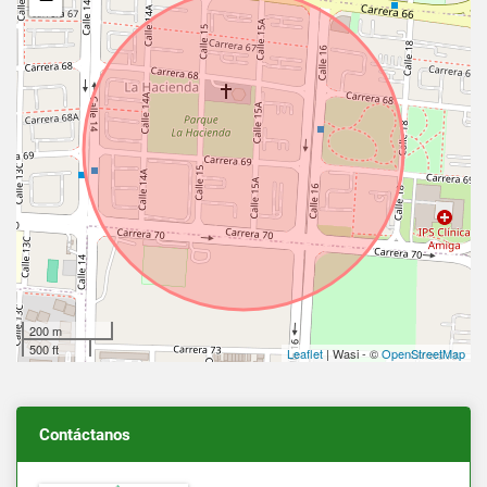
200 m
500 ft
Leaflet
| Wasi - ©
OpenStreetMap
Contáctanos