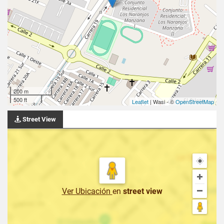
200 m
500 ft
Leaflet
| Wasi - ©
OpenStreetMap
Street View
Ver Ubicación
en
street view