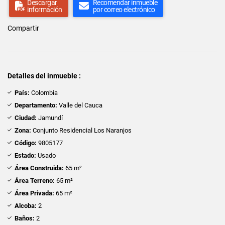
Descargar
Recomendar inmueble
información
por correo electrónico
Compartir
Detalles del inmueble :
País:
Colombia
Departamento:
Valle del Cauca
Ciudad:
Jamundí
Zona:
Conjunto Residencial Los Naranjos
Código:
9805177
Estado:
Usado
Área Construida:
65 m²
Área Terreno:
65 m²
Área Privada:
65 m²
Alcoba:
2
Baños:
2