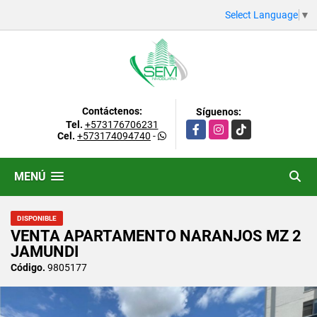
Select Language
▼
Contáctenos:
Síguenos:
Tel.
+573176706231
Facebook
Instagram
TikTok
Cel.
+573174094740
-
MENÚ
DISPONIBLE
VENTA APARTAMENTO NARANJOS MZ 2
JAMUNDI
Código.
9805177